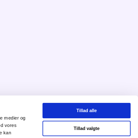
Tillad alle
ale medier og
ed vores
Tillad valgte
re kan