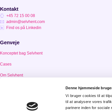
Kontakt
+45 72 15 00 08
admin@selvhent.com
Find os på Linkedin
Genveje
Konceptet bag Selvhent
Cases
Om Selvhent
Bestil labels
Denne hjemmeside bruger
Vi bruger cookies til at til
Kontakt
til at analysere vores tra
partnere inden for sociale
Vilkår og betingelser